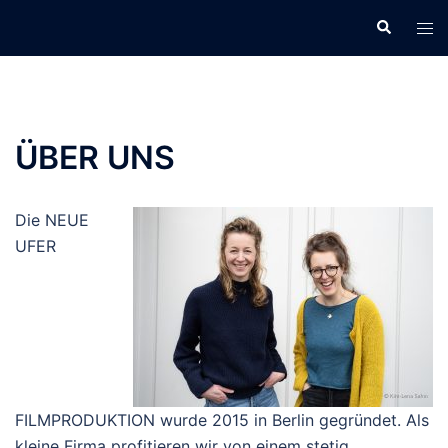
Zum
Suche
Men
Inhalt
ums
springen
ÜBER UNS
Die NEUE
UFER
FILMPRODUKTION wurde 2015 in Berlin gegründet. Als
kleine Firma profitieren wir von einem stetig